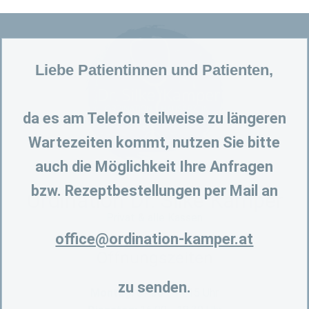
Liebe Patientinnen und Patienten,
da es am Telefon teilweise zu längeren
Wartezeiten kommt, nutzen Sie bitte
auch die Möglichkeit Ihre Anfragen
bzw. Rezeptbestellungen per Mail an
Ordination Dr. Silke Kamper
Privat & alle Kassen
office@ordination-kamper.at
Öffnungszeiten
zu senden.
Montag:
07:30 - 11:15 Uhr